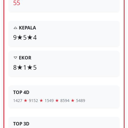
55
KEPALA
9★5★4
EKOR
8★1★5
TOP 4D
1427
★
9152
★
1549
★
8594
★
5489
TOP 3D