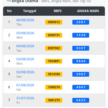
Angka Utama
- BBFS, Angka Main, dan Top 5D
No
Tanggal
BBFS
ANGKA MAIN
06/08/2026
1
0985612
2 6 8 1
Thu
05/08/2026
2
6589731
1 5 3 9
Wed
04/08/2026
3
8397502
9 3 0 7
Tue
03/08/2026
4
7034891
9 8 4 0
Mon
02/08/2026
5
3914760
3 9 6 7
Sun
01/08/2026
6
1369274
4 9 6 7
Sat
31/07/2026
7
3681275
6 8 3 5
Fri