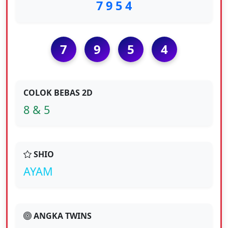
7 9 5 4
7
9
5
4
COLOK BEBAS 2D
8 & 5
SHIO
AYAM
ANGKA TWINS