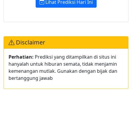
Lihat Prediksi Hari Ini
Disclaimer
Perhatian:
Prediksi yang ditampilkan di situs ini
hanyalah untuk hiburan semata, tidak menjamin
kemenangan mutlak. Gunakan dengan bijak dan
bertanggung jawab