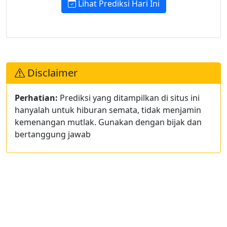
Lihat Prediksi Hari Ini
Disclaimer
Perhatian:
Prediksi yang ditampilkan di situs ini
hanyalah untuk hiburan semata, tidak menjamin
kemenangan mutlak. Gunakan dengan bijak dan
bertanggung jawab