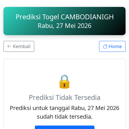
Prediksi Togel CAMBODIANIGH
Rabu, 27 Mei 2026
Kembali
Home
🔒
Prediksi Tidak Tersedia
Prediksi untuk tanggal Rabu, 27 Mei 2026
sudah tidak tersedia.