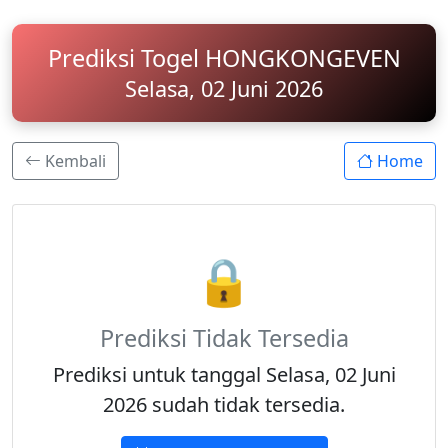
Prediksi Togel HONGKONGEVEN
Selasa, 02 Juni 2026
Kembali
Home
🔒
Prediksi Tidak Tersedia
Prediksi untuk tanggal Selasa, 02 Juni
2026 sudah tidak tersedia.