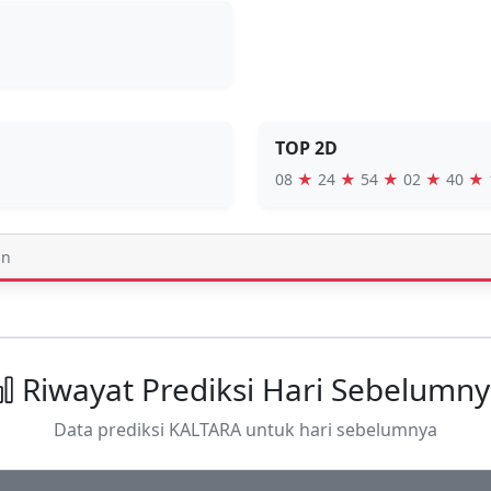
TOP 2D
08
★
24
★
54
★
02
★
40
★
an
Riwayat Prediksi Hari Sebelumn
Data prediksi KALTARA untuk hari sebelumnya