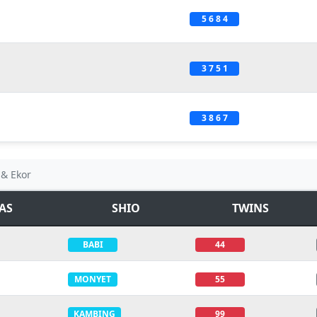
5 6 8 4
3 7 5 1
3 8 6 7
 & Ekor
AS
SHIO
TWINS
BABI
44
MONYET
55
KAMBING
99