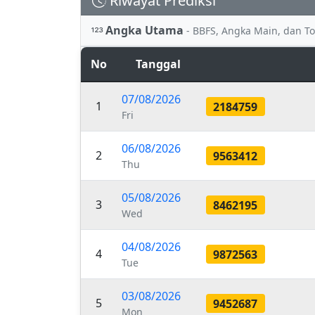
Riwayat Prediksi
Angka Utama
- BBFS, Angka Main, dan T
No
Tanggal
07/08/2026
1
2184759
Fri
06/08/2026
2
9563412
Thu
05/08/2026
3
8462195
Wed
04/08/2026
4
9872563
Tue
03/08/2026
5
9452687
Mon