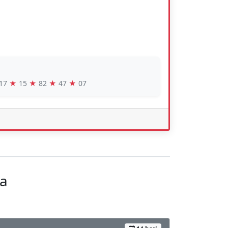
17
★
15
★
82
★
47
★
07
ya