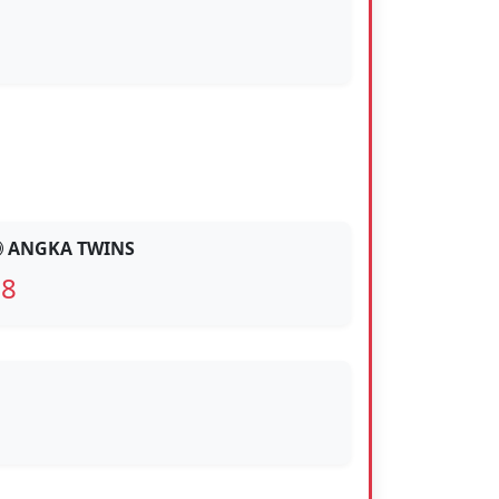
ANGKA TWINS
88