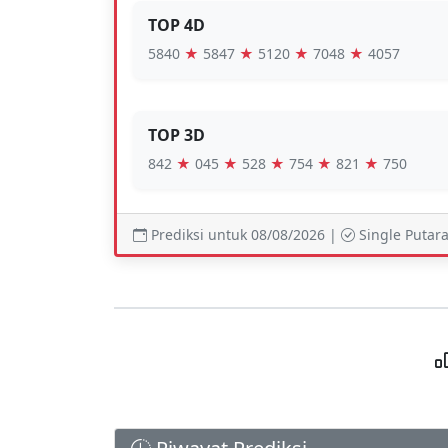
TOP 4D
5840
★
5847
★
5120
★
7048
★
4057
TOP 3D
842
★
045
★
528
★
754
★
821
★
750
Prediksi untuk 08/08/2026 |
Single Putar