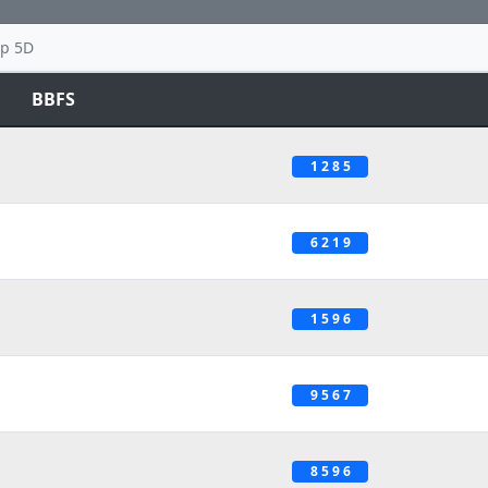
op 5D
BBFS
1 2 8 5
6 2 1 9
1 5 9 6
9 5 6 7
8 5 9 6