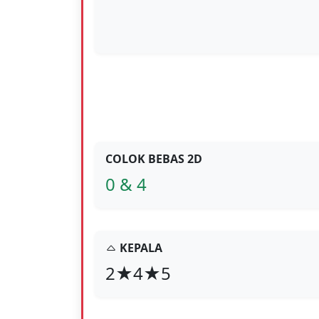
COLOK BEBAS 2D
0 & 4
KEPALA
2★4★5