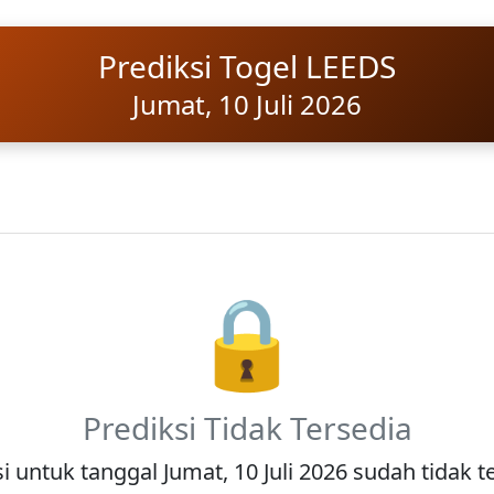
Prediksi Togel LEEDS
Jumat, 10 Juli 2026
🔒
Prediksi Tidak Tersedia
i untuk tanggal Jumat, 10 Juli 2026 sudah tidak t