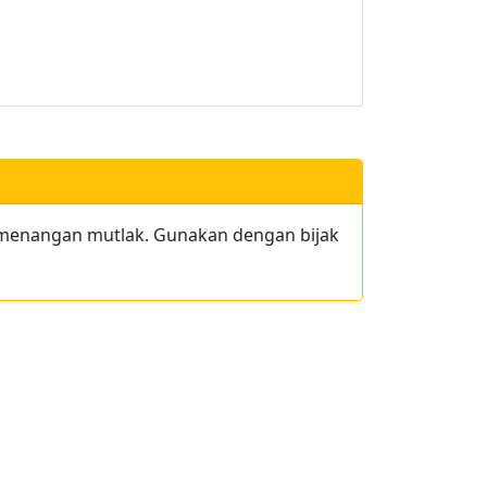
kemenangan mutlak. Gunakan dengan bijak