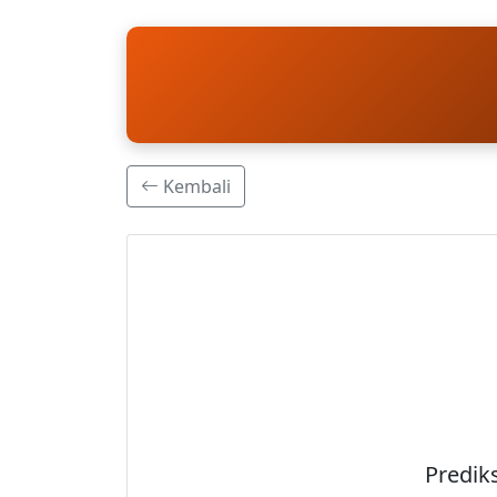
Kembali
Prediks