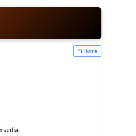
Home
ersedia.