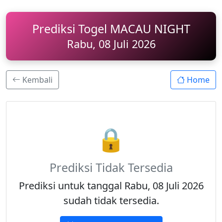
Prediksi Togel MACAU NIGHT
Rabu, 08 Juli 2026
Kembali
Home
🔒
Prediksi Tidak Tersedia
Prediksi untuk tanggal Rabu, 08 Juli 2026
sudah tidak tersedia.