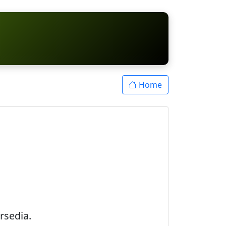
Home
rsedia.