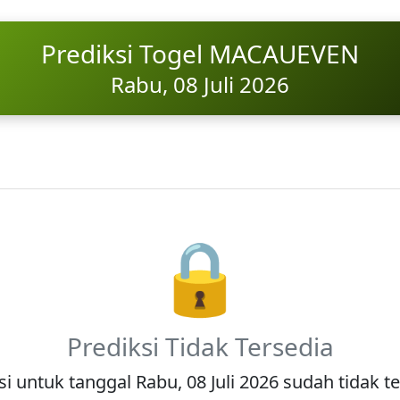
Prediksi Togel MACAUEVEN
Rabu, 08 Juli 2026
🔒
Prediksi Tidak Tersedia
si untuk tanggal Rabu, 08 Juli 2026 sudah tidak te