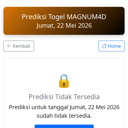
Prediksi Togel MAGNUM4D
Jumat, 22 Mei 2026
Kembali
Home
🔒
Prediksi Tidak Tersedia
Prediksi untuk tanggal Jumat, 22 Mei 2026
sudah tidak tersedia.