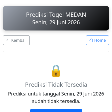
Prediksi Togel MEDAN
Senin, 29 Juni 2026
Kembali
Home
🔒
Prediksi Tidak Tersedia
Prediksi untuk tanggal Senin, 29 Juni 2026
sudah tidak tersedia.