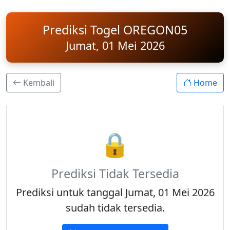
Prediksi Togel OREGON05
Jumat, 01 Mei 2026
Kembali
Home
🔒
Prediksi Tidak Tersedia
Prediksi untuk tanggal Jumat, 01 Mei 2026
sudah tidak tersedia.