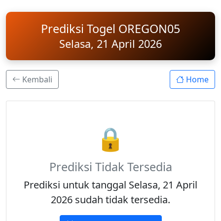
Prediksi Togel OREGON05
Selasa, 21 April 2026
Kembali
Home
🔒
Prediksi Tidak Tersedia
Prediksi untuk tanggal Selasa, 21 April
2026 sudah tidak tersedia.