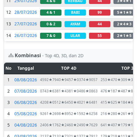
11
29/07/2026
4 & 6
KERBAU
44
3★4★1
12
28/07/2026
4 & 1
BABI
99
5★1★9
13
27/07/2026
0 & 2
AYAM
44
2★4★3
14
26/07/2026
7 & 0
ULAR
55
2★1★5
Kombinasi
- Top 4D, 3D, dan 2D
No
Tanggal
TOP 4D
TOP 3D
1
08/08/2026
4592★7940★9457★0374★9057
253★470★309★30
2
07/08/2026
0743★6381★4381★0486★0863
476★187★487★81
3
06/08/2026
4208★0512★6450★4021★6481
415★625★184★60
4
05/08/2026
9261★2698★8952★1592★6258
216★280★261★92
5
04/08/2026
2406★1762★2460★2490★7629
641★407★179★12
6
03/08/2026
2137★7132★7321★1372★7912
179★718★113★21