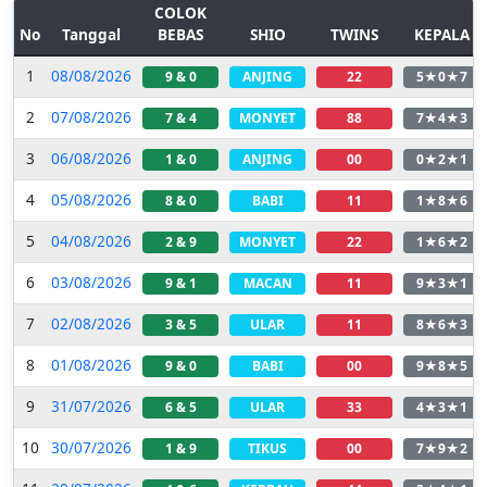
COLOK
No
Tanggal
BEBAS
SHIO
TWINS
KEPALA
1
08/08/2026
9 & 0
ANJING
22
5★0★7
2
07/08/2026
7 & 4
MONYET
88
7★4★3
3
06/08/2026
1 & 0
ANJING
00
0★2★1
4
05/08/2026
8 & 0
BABI
11
1★8★6
5
04/08/2026
2 & 9
MONYET
22
1★6★2
6
03/08/2026
9 & 1
MACAN
11
9★3★1
7
02/08/2026
3 & 5
ULAR
11
8★6★3
8
01/08/2026
9 & 0
BABI
00
9★8★5
9
31/07/2026
6 & 5
ULAR
33
4★3★1
10
30/07/2026
1 & 9
TIKUS
00
7★9★2