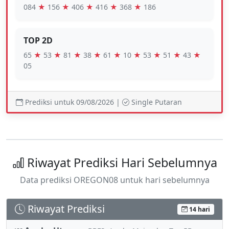
084
★
156
★
406
★
416
★
368
★
186
TOP 2D
65
★
53
★
81
★
38
★
61
★
10
★
53
★
51
★
43
★
05
Prediksi untuk 09/08/2026 |
Single Putaran
Riwayat Prediksi Hari Sebelumnya
Data prediksi OREGON08 untuk hari sebelumnya
Riwayat Prediksi
14 hari