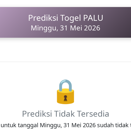
Prediksi Togel PALU
Minggu, 31 Mei 2026
🔒
Prediksi Tidak Tersedia
 untuk tanggal Minggu, 31 Mei 2026 sudah tidak 