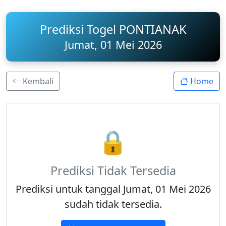
Prediksi Togel PONTIANAK
Jumat, 01 Mei 2026
Kembali
Home
🔒
Prediksi Tidak Tersedia
Prediksi untuk tanggal Jumat, 01 Mei 2026
sudah tidak tersedia.