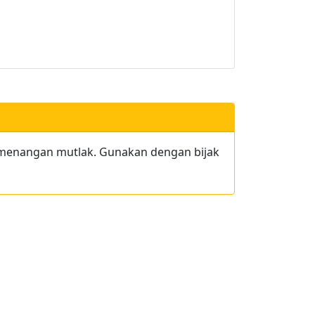
kemenangan mutlak. Gunakan dengan bijak