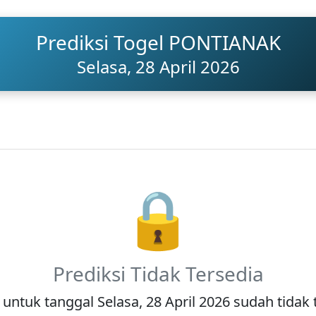
Prediksi Togel PONTIANAK
Selasa, 28 April 2026
🔒
Prediksi Tidak Tersedia
 untuk tanggal Selasa, 28 April 2026 sudah tidak 