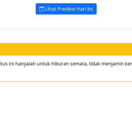
Lihat Prediksi Hari Ini
situs ini hanyalah untuk hiburan semata, tidak menjamin 