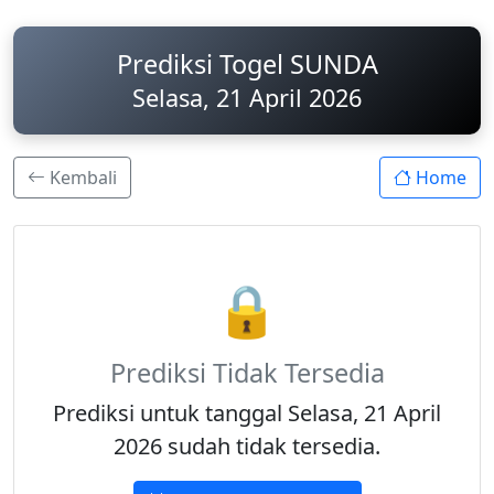
Prediksi Togel SUNDA
Selasa, 21 April 2026
Kembali
Home
🔒
Prediksi Tidak Tersedia
Prediksi untuk tanggal Selasa, 21 April
2026 sudah tidak tersedia.