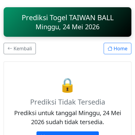
Prediksi Togel TAIWAN BALL
Minggu, 24 Mei 2026
Kembali
Home
🔒
Prediksi Tidak Tersedia
Prediksi untuk tanggal Minggu, 24 Mei
2026 sudah tidak tersedia.