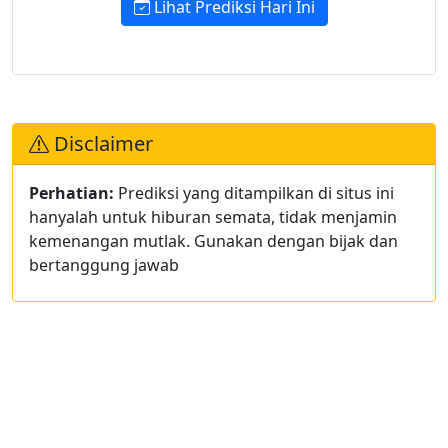
Lihat Prediksi Hari Ini
Disclaimer
Perhatian:
Prediksi yang ditampilkan di situs ini
hanyalah untuk hiburan semata, tidak menjamin
kemenangan mutlak. Gunakan dengan bijak dan
bertanggung jawab