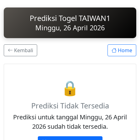
Prediksi Togel TAIWAN1
Minggu, 26 April 2026
Kembali
Home
🔒
Prediksi Tidak Tersedia
Prediksi untuk tanggal Minggu, 26 April
2026 sudah tidak tersedia.