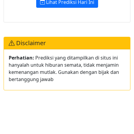
Lihat Prediksi Hari Ini
Disclaimer
Perhatian:
Prediksi yang ditampilkan di situs ini
hanyalah untuk hiburan semata, tidak menjamin
kemenangan mutlak. Gunakan dengan bijak dan
bertanggung jawab