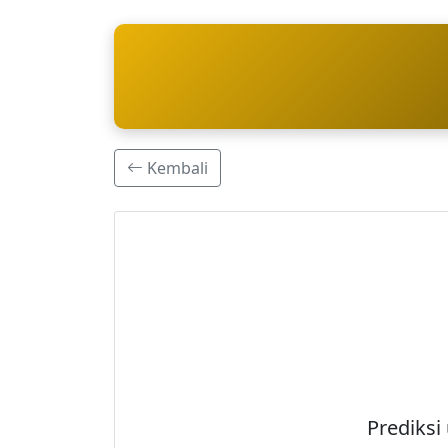
Kembali
Prediksi