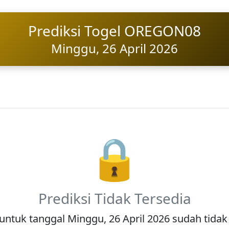
Prediksi Togel OREGON08
Minggu, 26 April 2026
🔒
Prediksi Tidak Tersedia
 untuk tanggal Minggu, 26 April 2026 sudah tidak 