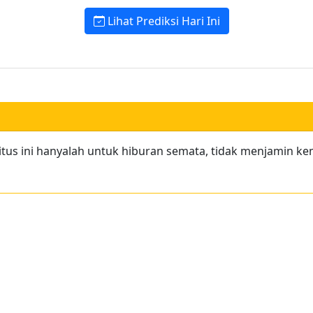
Lihat Prediksi Hari Ini
situs ini hanyalah untuk hiburan semata, tidak menjamin 