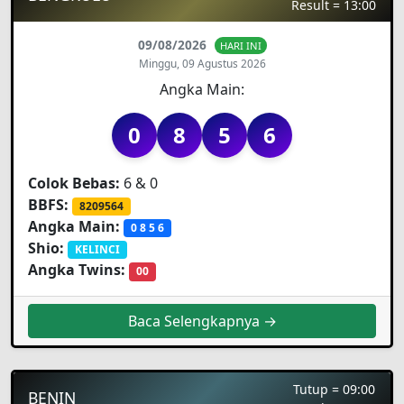
Result = 13:00
09/08/2026
HARI INI
Minggu, 09 Agustus 2026
Angka Main:
0
8
5
6
Colok Bebas:
6 & 0
BBFS:
8209564
Angka Main:
0 8 5 6
Shio:
KELINCI
Angka Twins:
00
Baca Selengkapnya →
Tutup = 09:00
BENIN