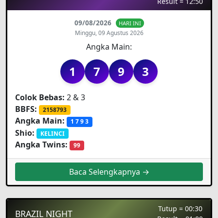
Result = 12:50
09/08/2026
HARI INI
Minggu, 09 Agustus 2026
Angka Main:
1
7
9
3
Colok Bebas:
2 & 3
BBFS:
2158793
Angka Main:
1 7 9 3
Shio:
KELINCI
Angka Twins:
99
Baca Selengkapnya →
Tutup = 00:30
BRAZIL NIGHT