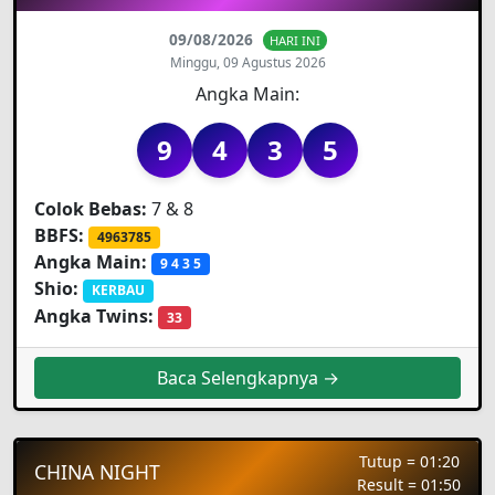
09/08/2026
HARI INI
Minggu, 09 Agustus 2026
Angka Main:
9
4
3
5
Colok Bebas:
7 & 8
BBFS:
4963785
Angka Main:
9 4 3 5
Shio:
KERBAU
Angka Twins:
33
Baca Selengkapnya →
Tutup = 01:20
CHINA NIGHT
Result = 01:50