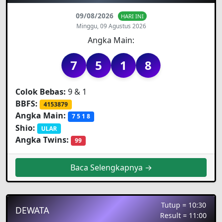
09/08/2026
HARI INI
Minggu, 09 Agustus 2026
Angka Main:
7
5
1
8
Colok Bebas:
9 & 1
BBFS:
4153879
Angka Main:
7 5 1 8
Shio:
ULAR
Angka Twins:
99
Baca Selengkapnya →
Tutup = 10:30
DEWATA
Result = 11:00