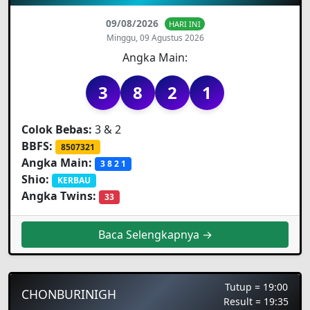
09/08/2026
HARI INI
Minggu, 09 Agustus 2026
Angka Main:
3
8
2
1
Colok Bebas:
3 & 2
BBFS:
8507321
Angka Main:
3 8 2 1
Shio:
KERBAU
Angka Twins:
33
Baca Selengkapnya →
Tutup = 19:00
CHONBURINIGH
Result = 19:35