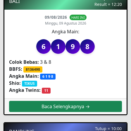
BALI
Result = 12:20
09/08/2026
HARI INI
Minggu, 09 Agustus 2026
Angka Main:
6
1
9
8
Colok Bebas:
3 & 8
BBFS:
8136490
Angka Main:
6 1 9 8
Shio:
TIKUS
Angka Twins:
11
Baca Selengkapnya →
Tutup = 10:00