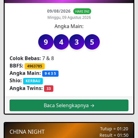
09/08/2026
HARI INI
Minggu, 09 Agustus 2026
Angka Main:
9
4
3
5
Colok Bebas:
7 & 8
BBFS:
4963785
Angka Main:
9 4 3 5
Shio:
KERBAU
Angka Twins:
33
Baca Selengkapnya →
Tutup = 01:20
CHINA NIGHT
Result = 01:50