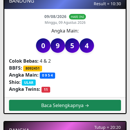
BANDUNG
Result = 10:30
09/08/2026
HARI INI
Minggu, 09 Agustus 2026
Angka Main:
0
9
5
4
Colok Bebas:
4 & 2
BBFS:
8092451
Angka Main:
0 9 5 4
Shio:
ULAR
Angka Twins:
11
Baca Selengkapnya →
Tutup = 20:20