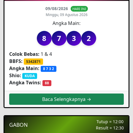
09/08/2026
HARI INI
Minggu, 09 Agustus 2026
Angka Main:
8
7
3
2
Colok Bebas:
1 & 4
BBFS:
5342871
Angka Main:
8 7 3 2
Shio:
KUDA
Angka Twins:
88
Baca Selengkapnya →
Tutup = 12:00
GABON
Result = 12:30