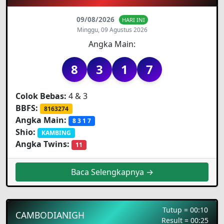
09/08/2026
HARI INI
Minggu, 09 Agustus 2026
Angka Main:
8
3
1
7
Colok Bebas:
4 & 3
BBFS:
8163274
Angka Main:
8 3 1 7
Shio:
KAMBING
Angka Twins:
11
Baca Selengkapnya →
Tutup = 00:10
CAMBODIANIGH
Result = 00:25