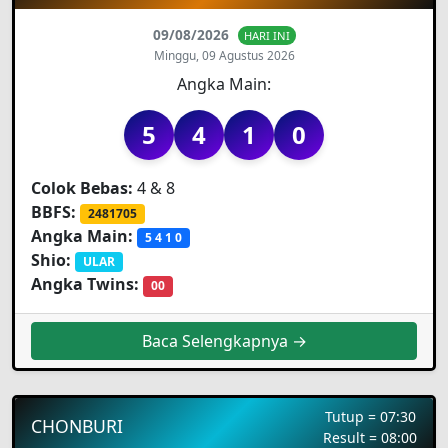
09/08/2026
HARI INI
Minggu, 09 Agustus 2026
Angka Main:
5
4
1
0
Colok Bebas:
4 & 8
BBFS:
2481705
Angka Main:
5 4 1 0
Shio:
ULAR
Angka Twins:
00
Baca Selengkapnya →
Tutup = 07:30
CHONBURI
Result = 08:00