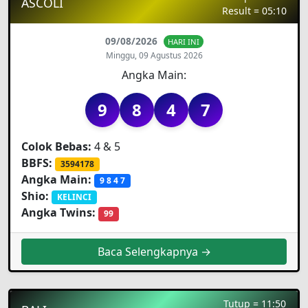
ASCOLI
Result = 05:10
09/08/2026
HARI INI
Minggu, 09 Agustus 2026
Angka Main:
9
8
4
7
Colok Bebas:
4 & 5
BBFS:
3594178
Angka Main:
9 8 4 7
Shio:
KELINCI
Angka Twins:
99
Baca Selengkapnya →
Tutup = 11:50