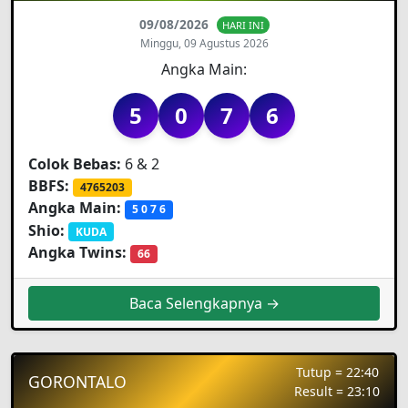
09/08/2026
HARI INI
Minggu, 09 Agustus 2026
Angka Main:
5
0
7
6
Colok Bebas:
6 & 2
BBFS:
4765203
Angka Main:
5 0 7 6
Shio:
KUDA
Angka Twins:
66
Baca Selengkapnya →
Tutup = 22:40
GORONTALO
Result = 23:10