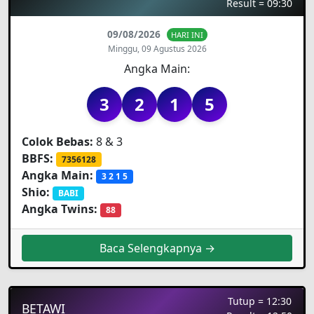
Result = 09:30
09/08/2026
HARI INI
Minggu, 09 Agustus 2026
Angka Main:
3
2
1
5
Colok Bebas:
8 & 3
BBFS:
7356128
Angka Main:
3 2 1 5
Shio:
BABI
Angka Twins:
88
Baca Selengkapnya →
Tutup = 12:30
BETAWI