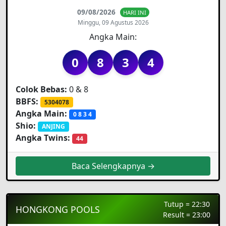
09/08/2026
HARI INI
Minggu, 09 Agustus 2026
Angka Main:
0
8
3
4
Colok Bebas:
0 & 8
BBFS:
5304078
Angka Main:
0 8 3 4
Shio:
ANJING
Angka Twins:
44
Baca Selengkapnya →
Tutup = 22:30
HONGKONG POOLS
Result = 23:00