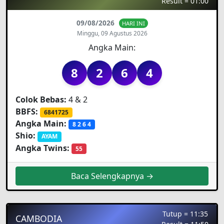
Result = 01:00
09/08/2026
HARI INI
Minggu, 09 Agustus 2026
Angka Main:
8
2
6
4
Colok Bebas:
4 & 2
BBFS:
6841725
Angka Main:
8 2 6 4
Shio:
AYAM
Angka Twins:
55
Baca Selengkapnya →
Tutup = 11:35
CAMBODIA