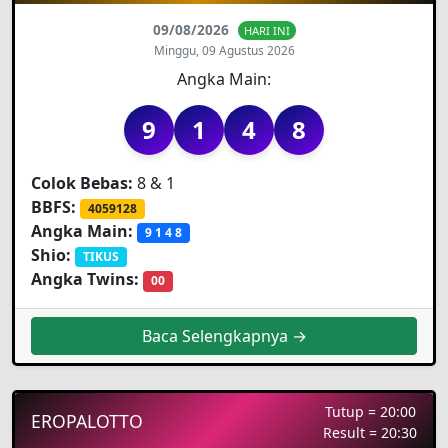
09/08/2026
HARI INI
Minggu, 09 Agustus 2026
Angka Main:
9
1
4
8
Colok Bebas:
8 & 1
BBFS:
4059128
Angka Main:
9 1 4 8
Shio:
TIKUS
Angka Twins:
00
Baca Selengkapnya →
Tutup = 20:00
EROPALOTTO
Result = 20:30